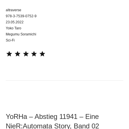
altraverse
978-3-7539-0752-9
23.05.2022
Yoko Taro
Megumu Soramichi
Sci-Fi
⭐
⭐
⭐
⭐
⭐
YoRHa – Abstieg 11941 – Eine
NieR:Automata Story, Band 02