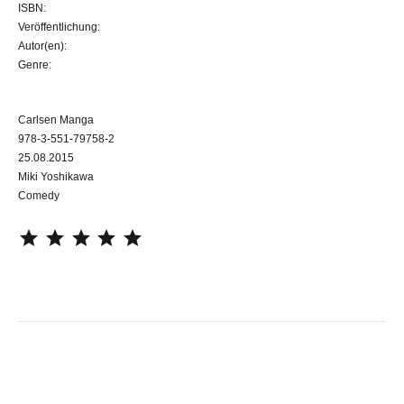
ISBN:
Veröffentlichung:
Autor(en):
Genre:
Carlsen Manga
978-3-551-79758-2
25.08.2015
Miki Yoshikawa
Comedy
⭐
⭐
⭐
⭐
⭐