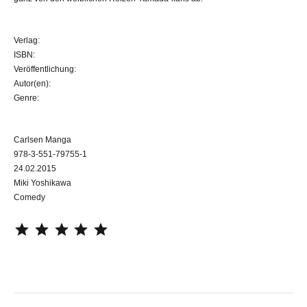
Verlag:
ISBN:
Veröffentlichung:
Autor(en):
Genre:
Carlsen Manga
978-3-551-79755-1
24.02.2015
Miki Yoshikawa
Comedy
⭐
⭐
⭐
⭐
⭐