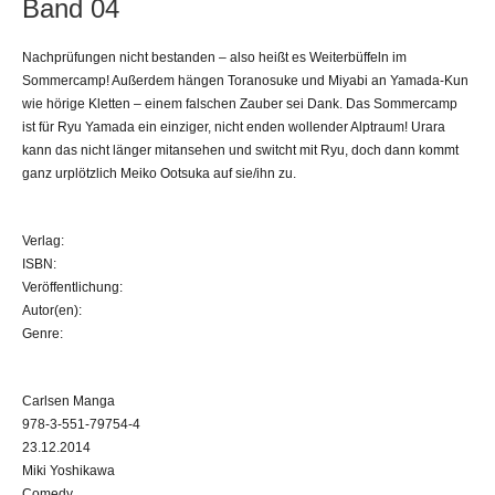
Band 04
Nachprüfungen nicht bestanden – also heißt es Weiterbüffeln im
Sommercamp! Außerdem hängen Toranosuke und Miyabi an Yamada-Kun
wie hörige Kletten – einem falschen Zauber sei Dank. Das Sommercamp
ist für Ryu Yamada ein einziger, nicht enden wollender Alptraum! Urara
kann das nicht länger mitansehen und switcht mit Ryu, doch dann kommt
ganz urplötzlich Meiko Ootsuka auf sie/ihn zu.
Verlag:
ISBN:
Veröffentlichung:
Autor(en):
Genre:
Carlsen Manga
978-3-551-79754-4
23.12.2014
Miki Yoshikawa
Comedy