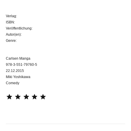
Verlag:
ISBN:
Veröffentlichung:
Autor(en):
Genre:
Carlsen Manga
978-3-551-79760-5
22.12.2015
Miki Yoshikawa
Comedy
⭐
⭐
⭐
⭐
⭐