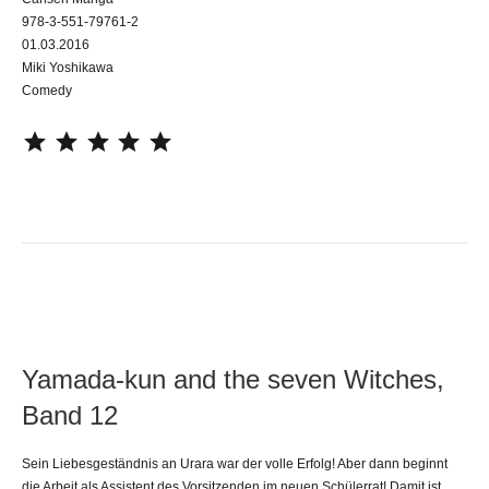
978-3-551-79761-2
01.03.2016
Miki Yoshikawa
Comedy
⭐
⭐
⭐
⭐
⭐
Yamada-kun and the seven Witches,
Band 12
Sein Liebesgeständnis an Urara war der volle Erfolg! Aber dann beginnt
die Arbeit als Assistent des Vorsitzenden im neuen Schülerrat! Damit ist