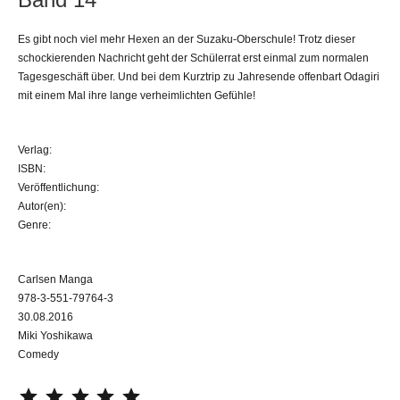
Es gibt noch viel mehr Hexen an der Suzaku-Oberschule! Trotz dieser
schockierenden Nachricht geht der Schülerrat erst einmal zum normalen
Tagesgeschäft über. Und bei dem Kurztrip zu Jahresende offenbart Odagiri
mit einem Mal ihre lange verheimlichten Gefühle!
Verlag:
ISBN:
Veröffentlichung:
Autor(en):
Genre:
Carlsen Manga
978-3-551-79764-3
30.08.2016
Miki Yoshikawa
Comedy
⭐
⭐
⭐
⭐
⭐