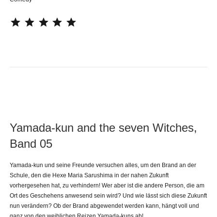
⭐
⭐
⭐
⭐
⭐
Yamada-kun and the seven Witches,
Band 05
Yamada-kun und seine Freunde versuchen alles, um den Brand an der
Schule, den die Hexe Maria Sarushima in der nahen Zukunft
vorhergesehen hat, zu verhindern! Wer aber ist die andere Person, die am
Ort des Geschehens anwesend sein wird? Und wie lässt sich diese Zukunft
nun verändern? Ob der Brand abgewendet werden kann, hängt voll und
ganz von den weiblichen Reizen Yamada-kuns ab!