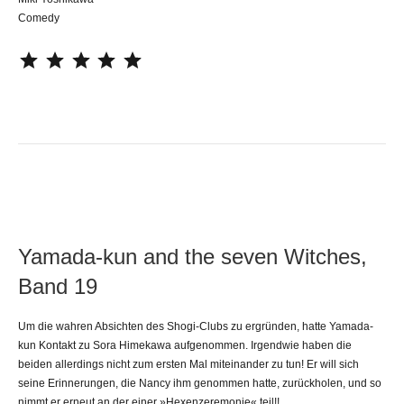
Comedy
⭐
⭐
⭐
⭐
⭐
Yamada-kun and the seven Witches,
Band 19
Um die wahren Absichten des Shogi-Clubs zu ergründen, hatte Yamada-
kun Kontakt zu Sora Himekawa aufgenommen. Irgendwie haben die
beiden allerdings nicht zum ersten Mal miteinander zu tun! Er will sich
seine Erinnerungen, die Nancy ihm genommen hatte, zurückholen, und so
nimmt er erneut an der einer »Hexenzeremonie« teil!!