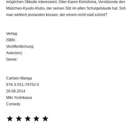
möglichen Okkulte interessiert. Oder Karen Kimishima, Vorsitzende des
Mädchen-Kyudo-Klubs, der seinen Sitz im alten Schulgebäude hat. Soll
man wirklich jemanden küssen, der einem nicht malt zuhört?
Verlag:
ISBN:
Veröffentlichung:
Autor(en):
Genre:
Carlsen Manga
978-3-551-79752-0
26.08.2014
Miki Yoshikawa
Comedy
⭐
⭐
⭐
⭐
⭐