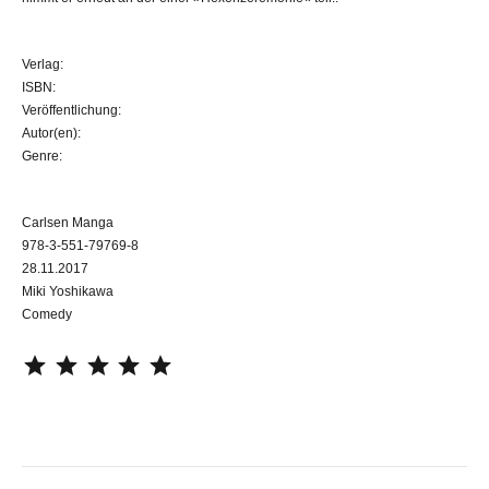
Verlag:
ISBN:
Veröffentlichung:
Autor(en):
Genre:
Carlsen Manga
978-3-551-79769-8
28.11.2017
Miki Yoshikawa
Comedy
⭐
⭐
⭐
⭐
⭐