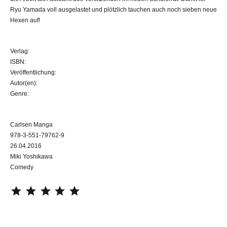
Ryu Yamada voll ausgelastet und plötzlich tauchen auch noch sieben neue
Hexen auf!
Verlag:
ISBN:
Veröffentlichung:
Autor(en):
Genre:
Carlsen Manga
978-3-551-79762-9
26.04.2016
Miki Yoshikawa
Comedy
⭐
⭐
⭐
⭐
⭐