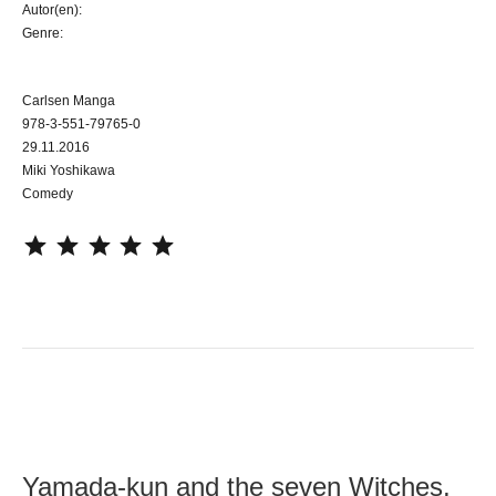
Autor(en):
Genre:
Carlsen Manga
978-3-551-79765-0
29.11.2016
Miki Yoshikawa
Comedy
⭐
⭐
⭐
⭐
⭐
Yamada-kun and the seven Witches,