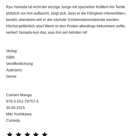
Ryu Yamada ist nicht der einzige Junge mit speziellen Kräften! Als Tamki
plötzlich vor ihm auftaucht, zeigt sich, dass er die Fähigkeit »Hexentöter«
besitzt, obendrein will er der nächste Schülerratsvorsitzende werden.
Höchst gefährlich also! Wenn er den Posten allerdings bekommen sollte,
verliert Yamada-kun das, was ihm am liebsten ist!
Verlag:
ISBN:
Veröffentlichung:
Autor(en):
Genre:
Carlsen Manga
978-3-551-79757-5
30.06.2015
Miki Yoshikawa
Comedy
⭐
⭐
⭐
⭐
⭐