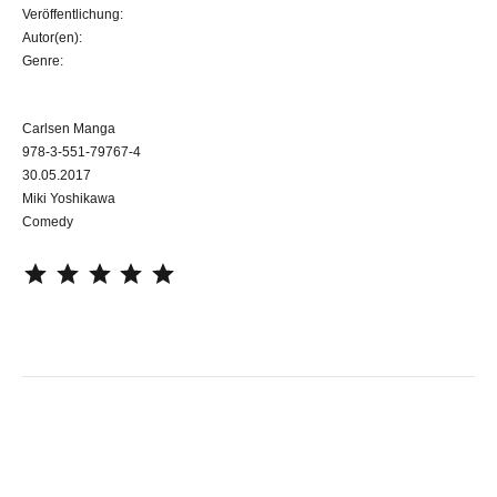
Veröffentlichung:
Autor(en):
Genre:
Carlsen Manga
978-3-551-79767-4
30.05.2017
Miki Yoshikawa
Comedy
⭐
⭐
⭐
⭐
⭐