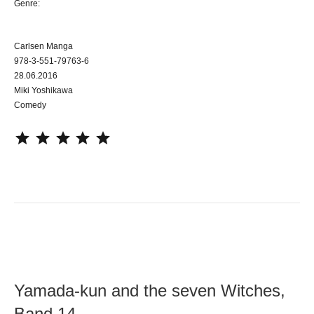
Genre:
Carlsen Manga
978-3-551-79763-6
28.06.2016
Miki Yoshikawa
Comedy
⭐
⭐
⭐
⭐
⭐
Yamada-kun and the seven Witches,
Band 14