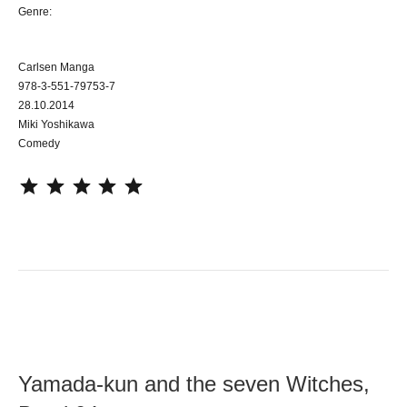
Genre:
Carlsen Manga
978-3-551-79753-7
28.10.2014
Miki Yoshikawa
Comedy
⭐
⭐
⭐
⭐
⭐
Yamada-kun and the seven Witches,