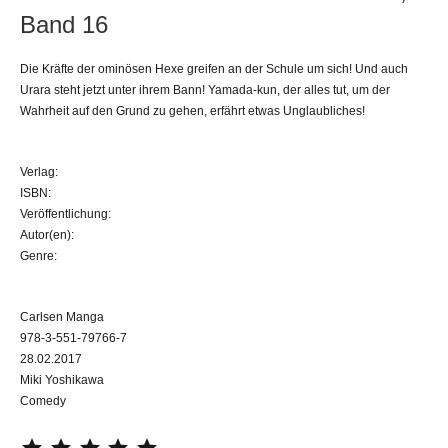
Band 16
Die Kräfte der ominösen Hexe greifen an der Schule um sich! Und auch
Urara steht jetzt unter ihrem Bann! Yamada-kun, der alles tut, um der
Wahrheit auf den Grund zu gehen, erfährt etwas Unglaubliches!
Verlag:
ISBN:
Veröffentlichung:
Autor(en):
Genre:
Carlsen Manga
978-3-551-79766-7
28.02.2017
Miki Yoshikawa
Comedy
⭐
⭐
⭐
⭐
⭐