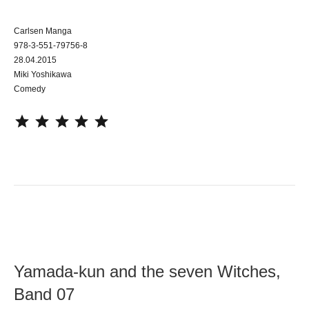
Carlsen Manga
978-3-551-79756-8
28.04.2015
Miki Yoshikawa
Comedy
⭐
⭐
⭐
⭐
⭐
Yamada-kun and the seven Witches,
Band 07