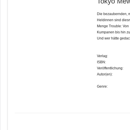
Tokyo Mew
Die bezaubernden, m
Heldinnen sind diesm
Menge Trouble: Von 
Kumpanen bis hin zu
Und wer hätte gedac
Verlag:
ISBN:
Veröffentlichung:
Autor(en):
Genre: