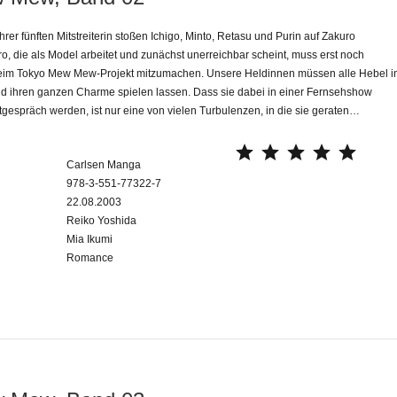
rer fünften Mitstreiterin stoßen Ichigo, Minto, Retasu und Purin auf Zakuro
o, die als Model arbeitet und zunächst unerreichbar scheint, muss erst noch
eim Tokyo Mew Mew-Projekt mitzumachen. Unsere Heldinnen müssen alle Hebel i
 ihren ganzen Charme spielen lassen. Dass sie dabei in einer Fernsehshow
dtgespräch werden, ist nur eine von vielen Turbulenzen, in die sie geraten…
⭐
⭐
⭐
⭐
⭐
Carlsen Manga
978-3-551-77322-7
22.08.2003
Reiko Yoshida
Mia Ikumi
Romance