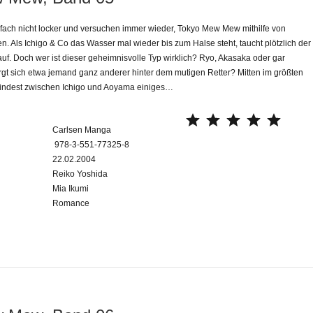
nfach nicht locker und versuchen immer wieder, Tokyo Mew Mew mithilfe von
. Als Ichigo & Co das Wasser mal wieder bis zum Halse steht, taucht plötzlich der
auf. Doch wer ist dieser geheimnisvolle Typ wirklich? Ryo, Akasaka oder gar
gt sich etwa jemand ganz anderer hinter dem mutigen Retter? Mitten im größten
mindest zwischen Ichigo und Aoyama einiges…
⭐
⭐
⭐
⭐
⭐
Carlsen Manga
‎ 978-3-551-77325-8
22.02.2004
Reiko Yoshida
Mia Ikumi
Romance