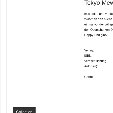
Tokyo Mew
Im siebten und vor
zwischen den Aliens
einmal vor der völl
den Oberschurken De
Happy-End gibt?
Verlag:
ISBN:
Veröffentlichung:
Autor(en):
Genre:
Collection