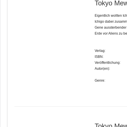
Tokyo Mew
Eigentlich wollten 
Ichigo dabei zusamm
Gene aussterbender T
Erde vor Aliens zu 
Verlag:
ISBN:
Veröffentlichung:
Autor(en):
Genre:
Tokyo Mew