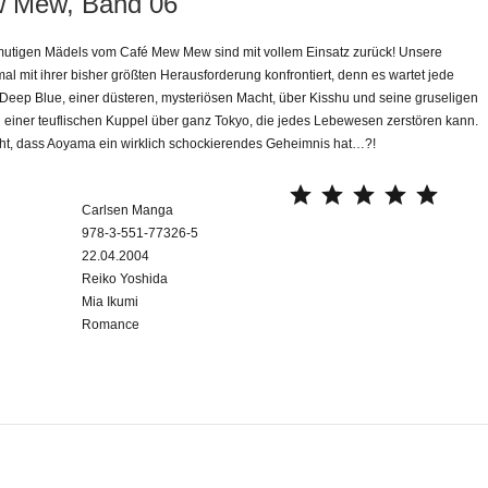
 Mew, Band 06
utigen Mädels vom Café Mew Mew sind mit vollem Einsatz zurück! Unsere
al mit ihrer bisher größten Herausforderung konfrontiert, denn es wartet jede
Deep Blue, einer düsteren, mysteriösen Macht, über Kisshu und seine gruseligen
 einer teuflischen Kuppel über ganz Tokyo, die jedes Lebewesen zerstören kann.
ht, dass Aoyama ein wirklich schockierendes Geheimnis hat…?!
⭐
⭐
⭐
⭐
⭐
Carlsen Manga
978-3-551-77326-5
22.04.2004
Reiko Yoshida
Mia Ikumi
Romance