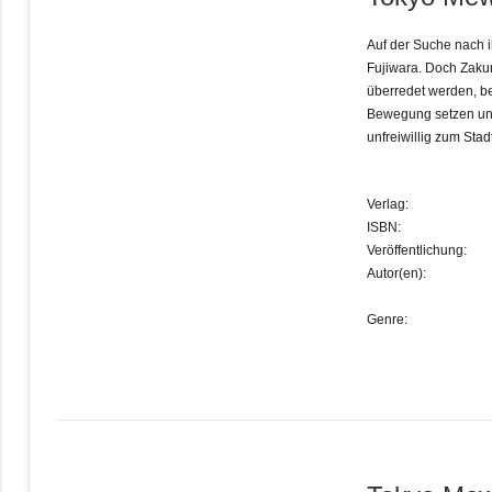
Auf der Suche nach ih
Fujiwara. Doch Zakur
überredet werden, b
Bewegung setzen und
unfreiwillig zum Sta
Verlag:
ISBN:
Veröffentlichung:
Autor(en):
Genre: