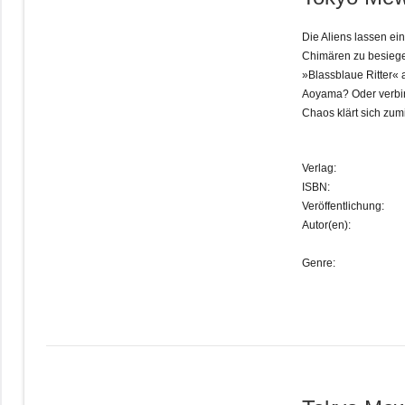
Die Aliens lassen ei
Chimären zu besiegen
»Blassblaue Ritter« 
Aoyama? Oder verbir
Chaos klärt sich zu
Verlag:
ISBN:
Veröffentlichung:
Autor(en):
Genre: