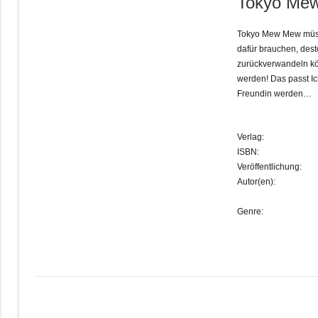
Tokyo Mew
Tokyo Mew Mew müsse
dafür brauchen, dest
zurückverwandeln kö
werden! Das passt Ic
Freundin werden…
Verlag:
ISBN:
Veröffentlichung:
Autor(en):
Genre: