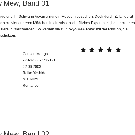
 Mew, Band 01
Ichigo und ihr Schwarm Aoyama nur ein Museum besuchen. Doch durch Zufall gerät
en mit vier anderen Mädchen in ein wissenschaftliches Experiment, bei dem ihne
iere injiziert werden. So werden sie zu “Tokyo Mew Mew” mit der Mission, die
beschützen…
⭐
⭐
⭐
⭐
⭐
Carlsen Manga
978-3-551-77321-0
22.06.2003
Reiko Yoshida
Mia Ikumi
Romance
 Mew, Band 02