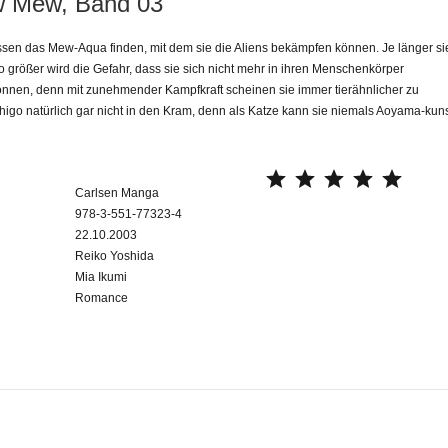
 Mew, Band 03
n das Mew-Aqua finden, mit dem sie die Aliens bekämpfen können. Je länger si
o größer wird die Gefahr, dass sie sich nicht mehr in ihren Menschenkörper
nnen, denn mit zunehmender Kampfkraft scheinen sie immer tierähnlicher zu
higo natürlich gar nicht in den Kram, denn als Katze kann sie niemals Aoyama-kun
⭐
⭐
⭐
⭐
⭐
Carlsen Manga
978-3-551-77323-4
22.10.2003
Reiko Yoshida
Mia Ikumi
Romance