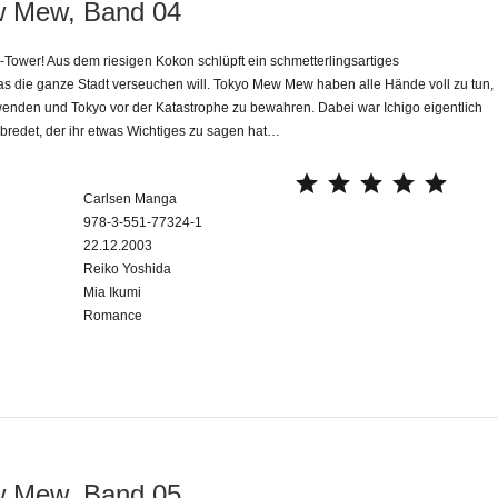
 Mew, Band 04
Tower! Aus dem riesigen Kokon schlüpft ein schmetterlingsartiges
s die ganze Stadt verseuchen will. Tokyo Mew Mew haben alle Hände voll zu tun,
enden und Tokyo vor der Katastrophe zu bewahren. Dabei war Ichigo eigentlich
bredet, der ihr etwas Wichtiges zu sagen hat…
⭐
⭐
⭐
⭐
⭐
Carlsen Manga
978-3-551-77324-1
22.12.2003
Reiko Yoshida
Mia Ikumi
Romance
 Mew, Band 05