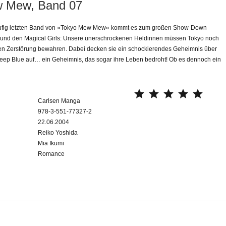
 Mew, Band 07
läufig letzten Band von »Tokyo Mew Mew« kommt es zum großen Show-Down
 und den Magical Girls: Unsere unerschrockenen Heldinnen müssen Tokyo noch
igen Zerstörung bewahren. Dabei decken sie ein schockierendes Geheimnis über
ep Blue auf… ein Geheimnis, das sogar ihre Leben bedroht! Ob es dennoch ein
⭐
⭐
⭐
⭐
⭐
Carlsen Manga
978-3-551-77327-2
22.06.2004
Reiko Yoshida
Mia Ikumi
Romance