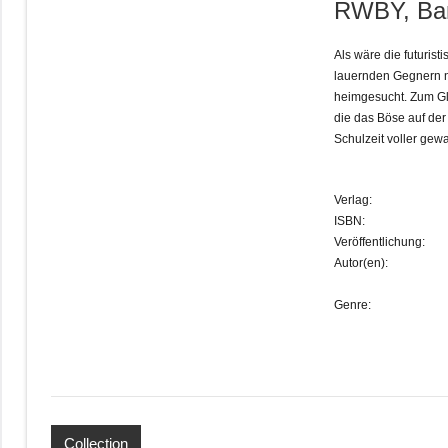
RWBY, Ba
Als wäre die futuris
lauernden Gegnern n
heimgesucht. Zum Gl
die das Böse auf der
Schulzeit voller gewa
Verlag:
ISBN:
Veröffentlichung:
Autor(en):
Genre:
Collection