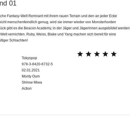
nd 01
tische Fantasy-Welt Remnant mit ihrem rauen Terrain und den an jeder Ecke
icht menschenfeindlich genug, wird sie immer wieder von Monsterhorden
ück gibt es die Beacon Academy, in der Jäger und Jägerinnen ausgebildet werden
 Welt vernichten. Ruby, Weiss, Blake und Yang machen sich bereit für eine
ltiger Schlachten!
⭐
⭐
⭐
⭐
⭐
Tokyopop
978-3-8420-6732-5
02.01.2021
Monty Oum
Shirow Miwa
Action