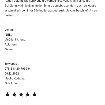
Augen geführt, wie schwierig die Verhältnisse von Ashima sind. Ihre
Schülerin wird nicht nur in der Schule gemobbt, sondern auch zu Hause
systematisch von ihrer Stiefmutter ausgegrenzt. Mayumi beschließt ihr zu
helfen …
Verlag:
ISBN:
Veröffentlichung:
Autor(en):
Genre:
Tokyopop
978-3-8420-7935-9
09.11.2022
Naoko Kodama
Girls Love
⭐
⭐
⭐
⭐
⭐