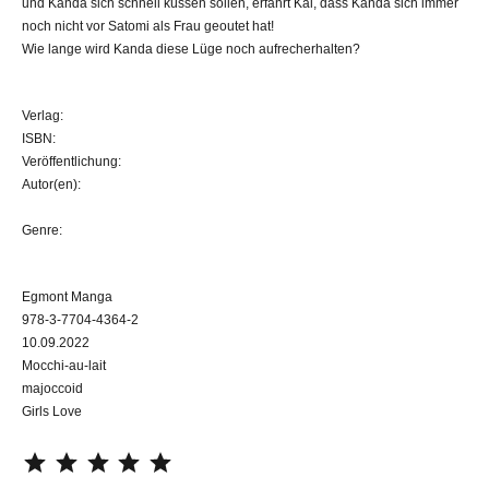
und Kanda sich schnell küssen sollen, erfährt Kai, dass Kanda sich immer
noch nicht vor Satomi als Frau geoutet hat!
Wie lange wird Kanda diese Lüge noch aufrecherhalten?
Verlag:
ISBN:
Veröffentlichung:
Autor(en):
Genre:
Egmont Manga
978-3-7704-4364-2
10.09.2022
Mocchi-au-lait
majoccoid
Girls Love
⭐
⭐
⭐
⭐
⭐