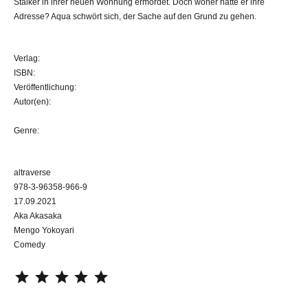
Stalker in ihrer neuen Wohnung ermordet. Doch woher hatte er ihre
Adresse? Aqua schwört sich, der Sache auf den Grund zu gehen.
Verlag:
ISBN:
Veröffentlichung:
Autor(en):
Genre:
altraverse
978-3-96358-966-9
17.09.2021
Aka Akasaka
Mengo Yokoyari
Comedy
⭐
⭐
⭐
⭐
⭐