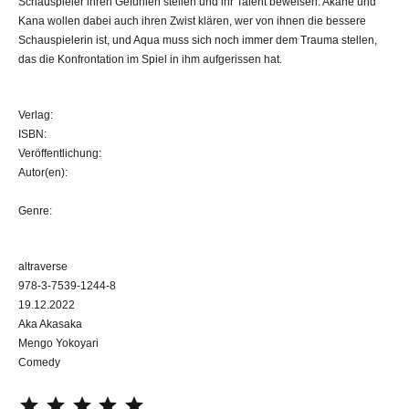
Schauspieler ihren Gefühlen stellen und ihr Talent beweisen. Akane und
Kana wollen dabei auch ihren Zwist klären, wer von ihnen die bessere
Schauspielerin ist, und Aqua muss sich noch immer dem Trauma stellen,
das die Konfrontation im Spiel in ihm aufgerissen hat.
Verlag:
ISBN:
Veröffentlichung:
Autor(en):
Genre:
altraverse
978-3-7539-1244-8
19.12.2022
Aka Akasaka
Mengo Yokoyari
Comedy
⭐
⭐
⭐
⭐
⭐