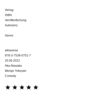
Verlag:
ISBN:
Veröffentlichung:
Autor(en):
Genre:
altraverse
978-3-7539-0701-7
20.06.2022
Aka Akasaka
Mengo Yokoyari
Comedy
⭐
⭐
⭐
⭐
⭐