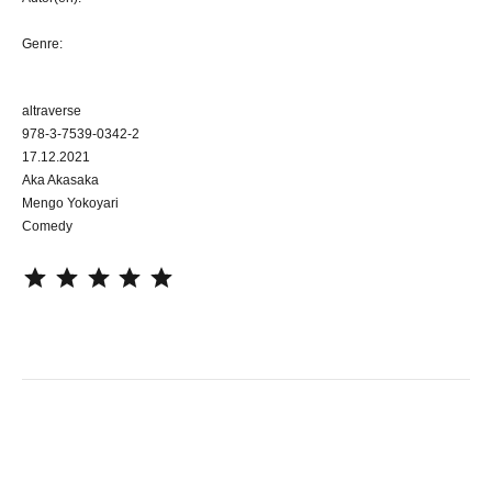
Genre:
altraverse
978-3-7539-0342-2
17.12.2021
Aka Akasaka
Mengo Yokoyari
Comedy
⭐
⭐
⭐
⭐
⭐