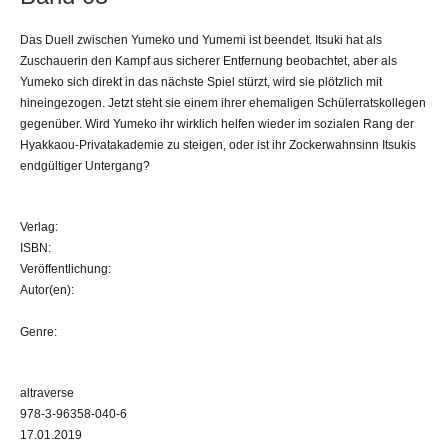
Das Duell zwischen Yumeko und Yumemi ist beendet. Itsuki hat als
Zuschauerin den Kampf aus sicherer Entfernung beobachtet, aber als
Yumeko sich direkt in das nächste Spiel stürzt, wird sie plötzlich mit
hineingezogen. Jetzt steht sie einem ihrer ehemaligen Schülerratskollegen
gegenüber. Wird Yumeko ihr wirklich helfen wieder im sozialen Rang der
Hyakkaou-Privatakademie zu steigen, oder ist ihr Zockerwahnsinn Itsukis
endgültiger Untergang?
Verlag:
ISBN:
Veröffentlichung:
Autor(en):
Genre:
altraverse
978-3-96358-040-6
17.01.2019