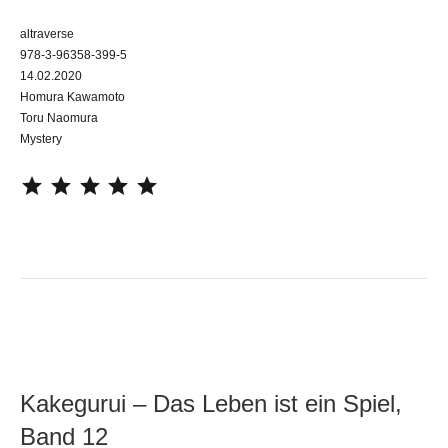
altraverse
978-3-96358-399-5
14.02.2020
Homura Kawamoto
Toru Naomura
Mystery
⭐
⭐
⭐
⭐
⭐
Kakegurui – Das Leben ist ein Spiel,
Band 12