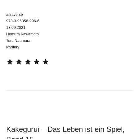
altraverse
978-3-96358-996-6
17.09.2021
Homura Kawamoto
Toru Naomura
Mystery
⭐
⭐
⭐
⭐
⭐
Kakegurui – Das Leben ist ein Spiel,