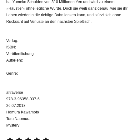
hat Yumeko Schulden von 310 Millionen Yen und wird zu einem
»Haustier« ohne jegliche Würde. Doch sie weiß ganz genau, wie sie ihr
Leben wieder in die richtige Bahn lenken kann, und stürzt sich ohne
Rücksicht auf Verluste an den nächsten Spieltisch.
Verlag:
ISBN:
Veröffentlichung:
Autor(en):
Genre:
altraverse
978-3-96358-037-6
26.07.2018
Homura Kawamoto
Toru Naomura
Mystery
⭐
⭐
⭐
⭐
⭐