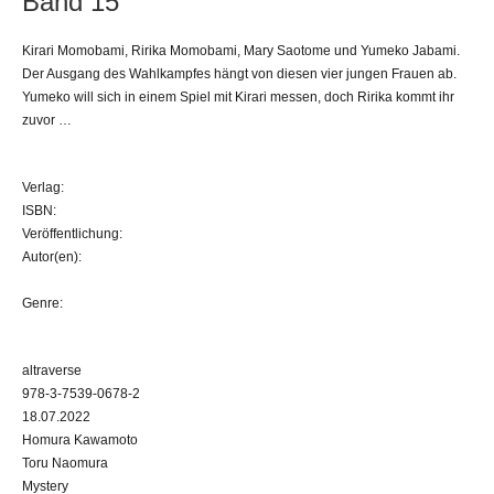
Band 15
Kirari Momobami, Ririka Momobami, Mary Saotome und Yumeko Jabami.
Der Ausgang des Wahlkampfes hängt von diesen vier jungen Frauen ab.
Yumeko will sich in einem Spiel mit Kirari messen, doch Ririka kommt ihr
zuvor …
Verlag:
ISBN:
Veröffentlichung:
Autor(en):
Genre:
altraverse
978-3-7539-0678-2
18.07.2022
Homura Kawamoto
Toru Naomura
Mystery