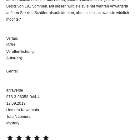
Besitz von 101 Stimmen. Mit diesen wird sie zu einer wahren Anwärterin
auf den Sitz des Schülerratspräsidenten, aber ist es das, was sie wirklich
möchte?
Verlag:
ISBN:
Veröffentlichung:
Autor(en):
Genre:
altraverse
978-3-96358-044-4
12.09.2019
Homura Kawamoto
Toru Naomura
Mystery
⭐
⭐
⭐
⭐
⭐