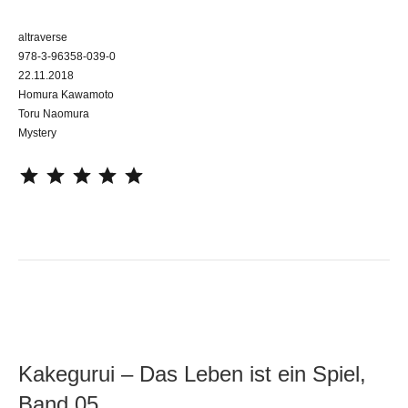
altraverse
978-3-96358-039-0
22.11.2018
Homura Kawamoto
Toru Naomura
Mystery
⭐
⭐
⭐
⭐
⭐
Kakegurui – Das Leben ist ein Spiel,
Band 05