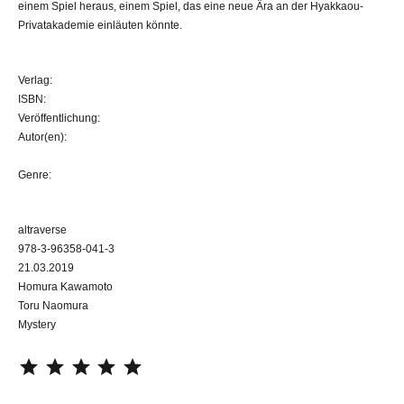
einem Spiel heraus, einem Spiel, das eine neue Ära an der Hyakkaou-
Privatakademie einläuten könnte.
Verlag:
ISBN:
Veröffentlichung:
Autor(en):
Genre:
altraverse
978-3-96358-041-3
21.03.2019
Homura Kawamoto
Toru Naomura
Mystery
⭐
⭐
⭐
⭐
⭐