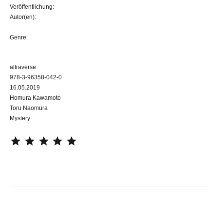
Veröffentlichung:
Autor(en):
Genre:
altraverse
978-3-96358-042-0
16.05.2019
Homura Kawamoto
Toru Naomura
Mystery
⭐
⭐
⭐
⭐
⭐