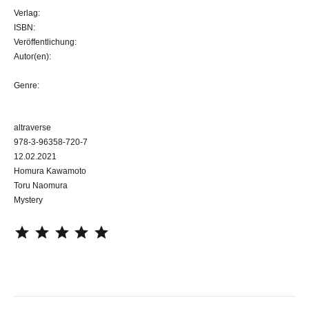
Verlag:
ISBN:
Veröffentlichung:
Autor(en):
Genre:
altraverse
978-3-96358-720-7
12.02.2021
Homura Kawamoto
Toru Naomura
Mystery
⭐
⭐
⭐
⭐
⭐