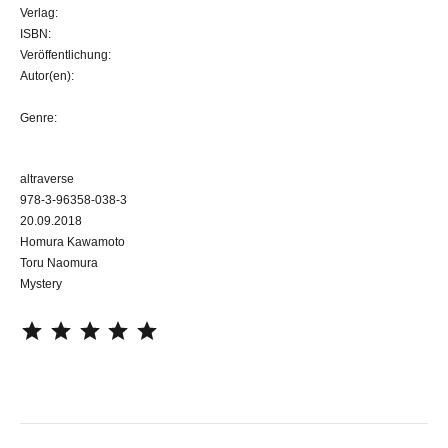
Verlag:
ISBN:
Veröffentlichung:
Autor(en):
Genre:
altraverse
978-3-96358-038-3
20.09.2018
Homura Kawamoto
Toru Naomura
Mystery
⭐
⭐
⭐
⭐
⭐