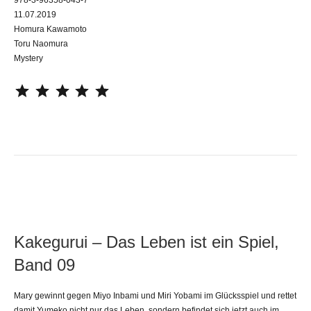
11.07.2019
Homura Kawamoto
Toru Naomura
Mystery
⭐
⭐
⭐
⭐
⭐
Kakegurui – Das Leben ist ein Spiel,
Band 09
Mary gewinnt gegen Miyo Inbami und Miri Yobami im Glücksspiel und rettet
damit Yumeko nicht nur das Leben, sondern befindet sich jetzt auch im