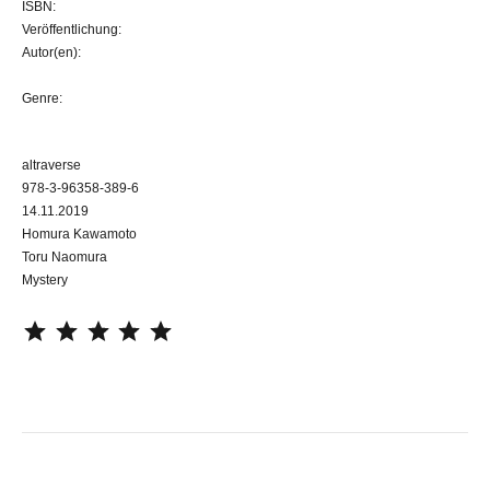
ISBN:
Veröffentlichung:
Autor(en):
Genre:
altraverse
978-3-96358-389-6
14.11.2019
Homura Kawamoto
Toru Naomura
Mystery
⭐
⭐
⭐
⭐
⭐