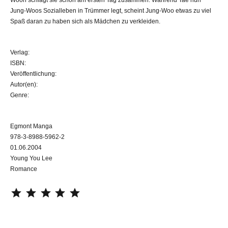
Jung-Woos Sozialleben in Trümmer legt, scheint Jung-Woo etwas zu viel
Spaß daran zu haben sich als Mädchen zu verkleiden.
Verlag:
ISBN:
Veröffentlichung:
Autor(en):
Genre:
Egmont Manga
978-3-8988-5962-2
01.06.2004
Young You Lee
Romance
⭐
⭐
⭐
⭐
⭐