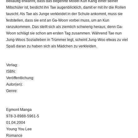
beiläufig erwähnt, dass das begehrte Model Kun Kang einer seiner
Mitschüler ist, besticht ihn Tae augenblicklich, damit er mit ihr die Rollen
tauscht. Als Tae als Junge verkleidet in der Schule ankommt, muss sie
feststellen, dass sie erst an Ga-Woon vorbei muss, um an Kun
ranzukommen. Das stellt sich als ziemlich schwierig heraus, denn Ga-
Woon schlägt sie schon am ersten Tag zusammen. Während Tae nun
Jung-Woos Sozialleben in Trümmer legt, scheint Jung-Woo etwas zu viel
Spaß daran zu haben sich als Mädchen zu verkleiden.
Verlag:
ISBN:
Veröffentlichung:
Autor(en):
Genre:
Egmont Manga
978-3-8988-5961-5
01.04.2004
Young You Lee
Romance