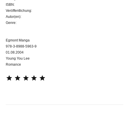
ISBN:
Veröffentlichung:
Autor(en):
Genre:
Egmont Manga
978-3-8988-5963-9
01.08.2004
Young You Lee
Romance
⭐
⭐
⭐
⭐
⭐