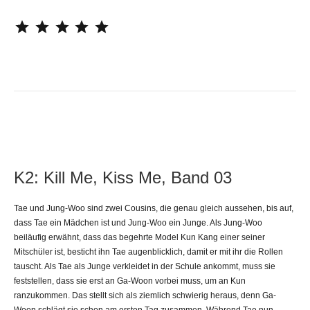
⭐
⭐
⭐
⭐
⭐
K2: Kill Me, Kiss Me, Band 03
Tae und Jung-Woo sind zwei Cousins, die genau gleich aussehen, bis auf,
dass Tae ein Mädchen ist und Jung-Woo ein Junge. Als Jung-Woo
beiläufig erwähnt, dass das begehrte Model Kun Kang einer seiner
Mitschüler ist, besticht ihn Tae augenblicklich, damit er mit ihr die Rollen
tauscht. Als Tae als Junge verkleidet in der Schule ankommt, muss sie
feststellen, dass sie erst an Ga-Woon vorbei muss, um an Kun
ranzukommen. Das stellt sich als ziemlich schwierig heraus, denn Ga-
Woon schlägt sie schon am ersten Tag zusammen. Während Tae nun