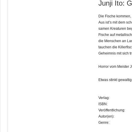
Junji Ito:
Die Fische kommen,
Aus ist’s mit dem sc
samen Kreaturen beg
Fische auf metallis
die Menschen an Land
tauchen die Killerfisc
Geheimnis mit sich 
Horror vom Meister J
Etwas stinkt gewalt
Verlag:
ISBN:
Veröffentlichung:
Autor(en):
Genre: