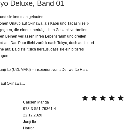
 Gyo Deluxe, Band 01
 und sie kommen gelaufen…
hönen Urlaub auf Okinawa, als Kaori und Tadashi selt-
egnen, die einen unerträglichen Gestank verbreiten:
chen Beinen verlassen ihren Lebensraum und greifen
 an. Das Paar flieht zurück nach Tokyo, doch auch dort
he auf. Bald stellt sich heraus, dass sie ein bitteres
tragen…
unji Ito (UZUMAKI) – inspieriert von »Der weiße Hai«
ig auf Okinawa…
⭐
⭐
⭐
⭐
⭐
Carlsen Manga
978-3-551-79361-4
22.12.2020
Junji Ito
Horror