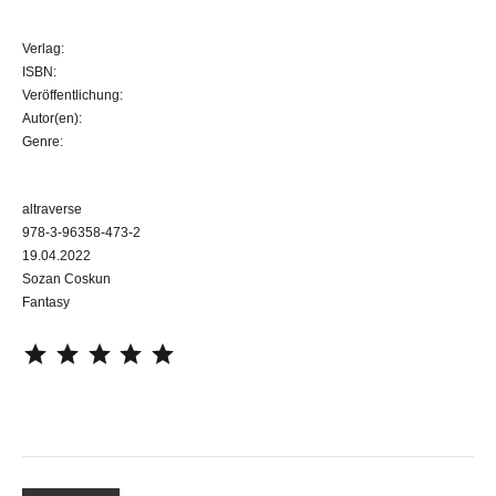
Verlag:
ISBN:
Veröffentlichung:
Autor(en):
Genre:
altraverse
978-3-96358-473-2
19.04.2022
Sozan Coskun
Fantasy
⭐
⭐
⭐
⭐
⭐