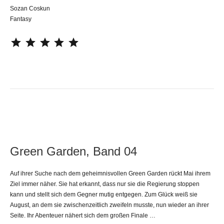
Sozan Coskun
Fantasy
⭐
⭐
⭐
⭐
⭐
Green Garden, Band 04
Auf ihrer Suche nach dem geheimnisvollen Green Garden rückt Mai ihrem
Ziel immer näher. Sie hat erkannt, dass nur sie die Regierung stoppen
kann und stellt sich dem Gegner mutig entgegen. Zum Glück weiß sie
August, an dem sie zwischenzeitlich zweifeln musste, nun wieder an ihrer
Seite. Ihr Abenteuer nähert sich dem großen Finale …