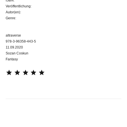
ISBN:
Veröffentlichung:
Autor(en):
Genre:
altraverse
978-3-96358-443-5
11.09.2020
Sozan Coskun
Fantasy
⭐
⭐
⭐
⭐
⭐