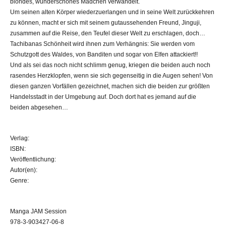
blondes, wunderschönes Mädchen verwandelt.
Um seinen alten Körper wiederzuerlangen und in seine Welt zurückkehren
zu können, macht er sich mit seinem gutaussehenden Freund, Jinguji,
zusammen auf die Reise, den Teufel dieser Welt zu erschlagen, doch…
Tachibanas Schönheit wird ihnen zum Verhängnis: Sie werden vom
Schutzgott des Waldes, von Banditen und sogar von Elfen attackiert!!
Und als sei das noch nicht schlimm genug, kriegen die beiden auch noch
rasendes Herzklopfen, wenn sie sich gegenseitig in die Augen sehen! Von
diesen ganzen Vorfällen gezeichnet, machen sich die beiden zur größten
Handelsstadt in der Umgebung auf. Doch dort hat es jemand auf die
beiden abgesehen…
Verlag:
ISBN:
Veröffentlichung:
Autor(en):
Genre:
Manga JAM Session
978-3-903427-06-8