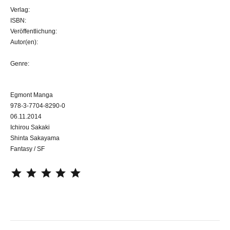
Verlag:
ISBN:
Veröffentlichung:
Autor(en):
Genre:
Egmont Manga
978-3-7704-8290-0
06.11.2014
Ichirou Sakaki
Shinta Sakayama
Fantasy / SF
⭐
⭐
⭐
⭐
⭐