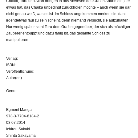
Chaika, Toru und Akari dringen in das Anwesen des Grafen Abarth ein, der
etwas hat, das Chaika unbedingt zurückholen möchte – auch wenn sie gar
nicht genau weiß, was es ist. Im Schloss angekommen merken sie, dass
irgendetwas faul zu sein scheint, denn niemand versucht, sie aufzuhalten!
Nur wenig später steht Toru dem Grafen gegenüber, der sich als mächtiger
Zauberer entpuppt und dazu fähig ist, das gesamte Schloss zu
manipulieren …
Verlag:
ISBN:
Veröffentlichung:
Autor(en):
Genre:
Egmont Manga
978-3-7704-8184-2
03.07.2014
Ichirou Sakaki
Shinta Sakayama