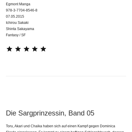
Egmont Manga
978-3-7704-8546-8
07.05.2015
Ichirou Sakaki
Shinta Sakayama
Fantasy / SF
⭐
⭐
⭐
⭐
⭐
Die Sargprinzessin, Band 05
Toru, Akari und Chaika haben sich auf einen Kampf gegen Dominica