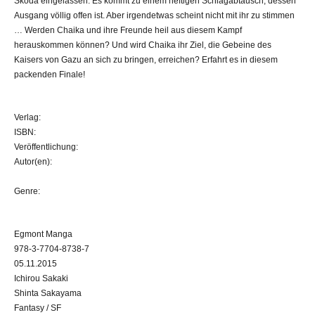
Skoda eingelassen. Es kommt zu einem heftigen Schlagabtausch, dessen
Ausgang völlig offen ist. Aber irgendetwas scheint nicht mit ihr zu stimmen
… Werden Chaika und ihre Freunde heil aus diesem Kampf
herauskommen können? Und wird Chaika ihr Ziel, die Gebeine des
Kaisers von Gazu an sich zu bringen, erreichen? Erfahrt es in diesem
packenden Finale!
Verlag:
ISBN:
Veröffentlichung:
Autor(en):
Genre:
Egmont Manga
978-3-7704-8738-7
05.11.2015
Ichirou Sakaki
Shinta Sakayama
Fantasy / SF