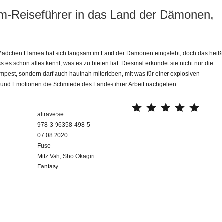
m-Reiseführer in das Land der Dämonen,
dchen Flamea hat sich langsam im Land der Dämonen eingelebt, doch das heiß
s es schon alles kennt, was es zu bieten hat. Diesmal erkundet sie nicht nur die
pest, sondern darf auch hautnah miterleben, mit was für einer explosiven
 und Emotionen die Schmiede des Landes ihrer Arbeit nachgehen.
⭐
⭐
⭐
⭐
⭐
altraverse
978-3-96358-498-5
07.08.2020
Fuse
Mitz Vah, Sho Okagiri
Fantasy