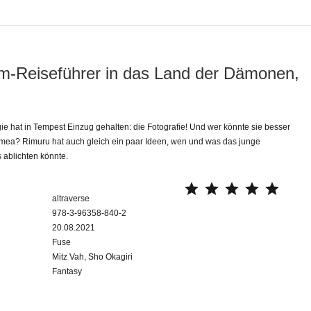
m-Reiseführer in das Land der Dämonen,
e hat in Tempest Einzug gehalten: die Fotografie! Und wer könnte sie besser
amea? Rimuru hat auch gleich ein paar Ideen, wen und was das junge
ablichten könnte.
⭐
⭐
⭐
⭐
⭐
altraverse
978-3-96358-840-2
20.08.2021
Fuse
Mitz Vah, Sho Okagiri
Fantasy