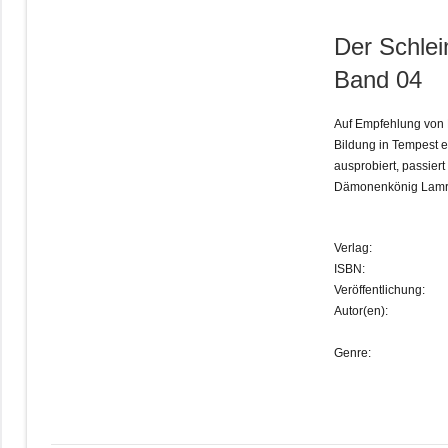
Der Schlei
Band 04
Auf Empfehlung von R
Bildung in Tempest e
ausprobiert, passier
Dämonenkönig Lamrys
Verlag:
ISBN:
Veröffentlichung:
Autor(en):
Genre: