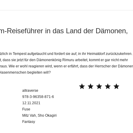
m-Reiseführer in das Land der Dämonen,
tzlich in Tempest aufgetaucht und fordert sie auf, in ihr Heimatdorf zurückzukehren.
et, dass sie jetzt für den Dämonenkönig Rimuru arbeitet, kommt er gar nicht mehr
aus. Wie er wohl reagieren wird, wenn er erfährt, dass der Herrscher der Dämone
 Hasenmenschen begleiten will?
⭐
⭐
⭐
⭐
⭐
altraverse
978-3-96358-871-6
12.11.2021
Fuse
Mitz Vah, Sho Okagiri
Fantasy