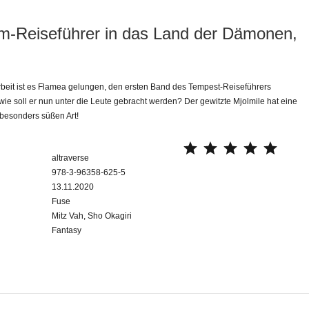
m-Reiseführer in das Land der Dämonen,
beit ist es Flamea gelungen, den ersten Band des Tempest-Reiseführers
 wie soll er nun unter die Leute gebracht werden? Der gewitzte Mjolmile hat eine
r besonders süßen Art!
⭐
⭐
⭐
⭐
⭐
altraverse
978-3-96358-625-5
13.11.2020
Fuse
Mitz Vah, Sho Okagiri
Fantasy