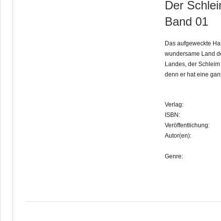
Der Schlei
Band 01
Das aufgeweckte Has
wundersame Land der
Landes, der Schleim 
denn er hat eine gan
Verlag:
ISBN:
Veröffentlichung:
Autor(en):
Genre: