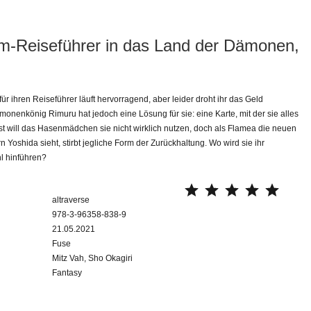
m-Reiseführer in das Land der Dämonen,
r ihren Reiseführer läuft hervorragend, aber leider droht ihr das Geld
nenkönig Rimuru hat jedoch eine Lösung für sie: eine Karte, mit der sie alles
t will das Hasenmädchen sie nicht wirklich nutzen, doch als Flamea die neuen
 Yoshida sieht, stirbt jegliche Form der Zurückhaltung. Wo wird sie ihr
l hinführen?
⭐
⭐
⭐
⭐
⭐
altraverse
978-3-96358-838-9
21.05.2021
Fuse
Mitz Vah, Sho Okagiri
Fantasy