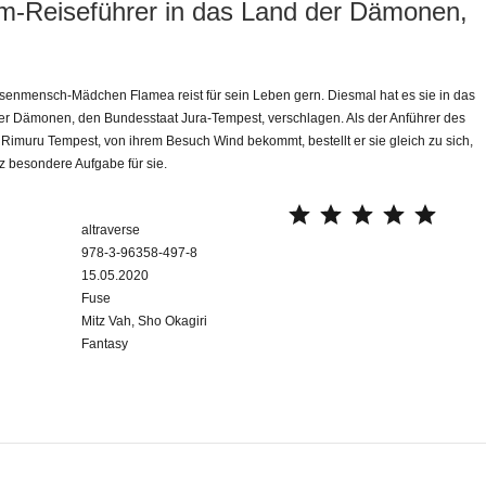
m-Reiseführer in das Land der Dämonen,
enmensch-Mädchen Flamea reist für sein Leben gern. Diesmal hat es sie in das
 Dämonen, den Bundesstaat Jura-Tempest, verschlagen. Als der Anführer des
Rimuru Tempest, von ihrem Besuch Wind bekommt, bestellt er sie gleich zu sich,
z besondere Aufgabe für sie.
⭐
⭐
⭐
⭐
⭐
altraverse
978-3-96358-497-8
15.05.2020
Fuse
Mitz Vah, Sho Okagiri
Fantasy