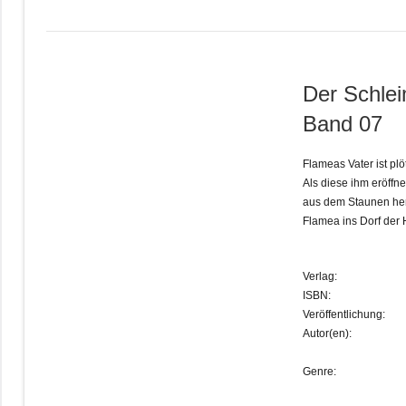
Der Schlei
Band 07
Flameas Vater ist plö
Als diese ihm eröffn
aus dem Staunen her
Flamea ins Dorf der
Verlag:
ISBN:
Veröffentlichung:
Autor(en):
Genre: