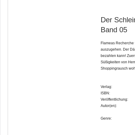
Der Schlei
Band 05
Flameas Recherche fü
auszugehen. Der Dämo
bezahlen kann! Zuers
Süßigkeiten von Herrn
Shoppingrausch woh
Verlag:
ISBN:
Veröffentlichung:
Autor(en):
Genre: