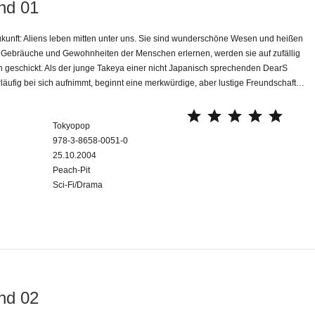
nd 01
kunft: Aliens leben mitten unter uns. Sie sind wunderschöne Wesen und heißen
e Gebräuche und Gewohnheiten der Menschen erlernen, werden sie auf zufällig
 geschickt. Als der junge Takeya einer nicht Japanisch sprechenden DearS
läufig bei sich aufnimmt, beginnt eine merkwürdige, aber lustige Freundschaft…
⭐
⭐
⭐
⭐
⭐
Tokyopop
978-3-8658-0051-0
25.10.2004
Peach-Pit
Sci-Fi/Drama
nd 02