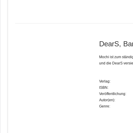
DearS, Ba
Mochi ist zum ständ
und die DearS versi
Verlag:
ISBN:
Veröffentlichung:
Autor(en):
Genre: