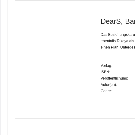
DearS, Ba
Das Beziehungskaruss
ebenfalls Takeya als
einen Plan. Unterde
Verlag:
ISBN:
Veröffentlichung:
Autor(en):
Genre: