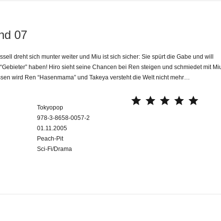
nd 07
ell dreht sich munter weiter und Miu ist sich sicher: Sie spürt die Gabe und will
 “Gebieter” haben! Hiro sieht seine Chancen bei Ren steigen und schmiedet mit Mi
ssen wird Ren “Hasenmama” und Takeya versteht die Welt nicht mehr…
⭐
⭐
⭐
⭐
⭐
Tokyopop
978-3-8658-0057-2
01.11.2005
Peach-Pit
Sci-Fi/Drama