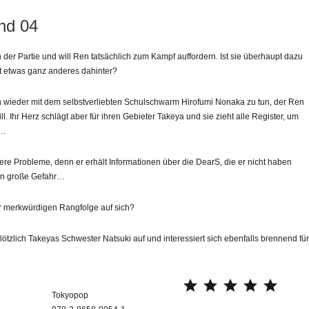
nd 04
n der Partie und will Ren tatsächlich zum Kampf auffordern. Ist sie überhaupt dazu
kt etwas ganz anderes dahinter?
 wieder mit dem selbstverliebten Schulschwarm Hirofumi Nonaka zu tun, der Ren
l. Ihr Herz schlägt aber für ihren Gebieter Takeya und sie zieht alle Register, um
n…
re Probleme, denn er erhält Informationen über die DearS, die er nicht haben
 in große Gefahr…
er merkwürdigen Rangfolge auf sich?
ötzlich Takeyas Schwester Natsuki auf und interessiert sich ebenfalls brennend fü
⭐
⭐
⭐
⭐
⭐
Tokyopop