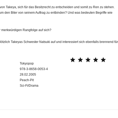
t von Takeya, sich für das Besitzrecht zu entscheiden und somit zu Ren zu stehen.
 um den Biter von seinem Auftrag zu entbinden? Und was bedeuten Begriffe wie
er merkwürdigen Rangfolge auf sich?
ötzlich Takeyas Schwester Natsuki auf und interessiert sich ebenfalls brennend fü
⭐
⭐
⭐
⭐
⭐
Tokyopop
978-3-8658-0053-4
28.02.2005
Peach-Pit
Sci-Fi/Drama