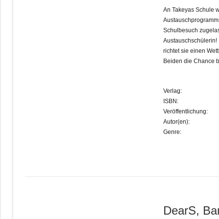
An Takeyas Schule w
Austauschprogramms f
Schulbesuch zugelass
Austauschschülerin! 
richtet sie einen We
Beiden die Chance b
Verlag:
ISBN:
Veröffentlichung:
Autor(en):
Genre:
DearS, Ba