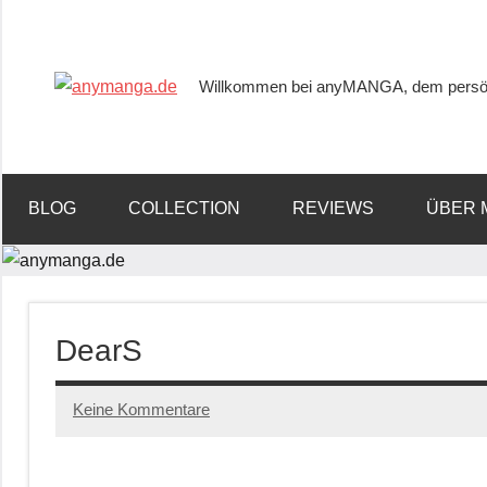
Willkommen bei anyMANGA, dem persön
anymanga.de
BLOG
COLLECTION
REVIEWS
ÜBER 
DearS
Keine Kommentare
14/12/2022
Tups