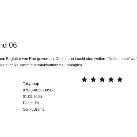
nd 06
igen Begleiter von Ren geworden. Doch dann taucht eine weitere “Nullnummer” auf
egeln ihr Raumschiff. Kontaktaufnahme unmöglich.
⭐
⭐
⭐
⭐
⭐
Tokyopop
978-3-8658-0056-5
01.09.2005
Peach-Pit
Sci-Fi/Drama