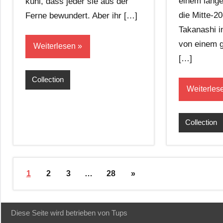
einem lange
kühl, dass jeder sie aus der
die Mitte-20
Ferne bewundert. Aber ihr […]
Takanashi i
von einem g
Weiterlesen
[…]
Collection
Weiterles
Collection
1
2
3
…
28
»
Diese Seite wird betrieben von Tups