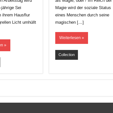
n Arbeitstag wird
als Magie, oder? Im Reich der
-jährige Sei
Magie wird der soziale Status
n ihrem Hausflur
eines Menschen durch seine
rellen Licht umhüllt
magischen […]
Weiterlesen
en
Collection